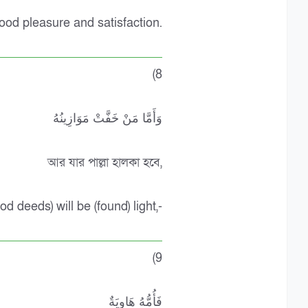
 good pleasure and satisfaction.
(8
وَأَمَّا مَنْ خَفَّتْ مَوَازِينُهُ
আর যার পাল্লা হালকা হবে,
 deeds) will be (found) light,-
(9
فَأُمُّهُ هَاوِيَةٌ