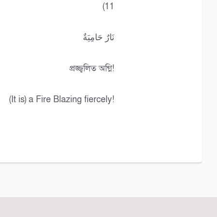
(11
نَارٌ حَامِيَةٌ
প্রজ্জ্বলিত অগ্নি!
(It is) a Fire Blazing fiercely!