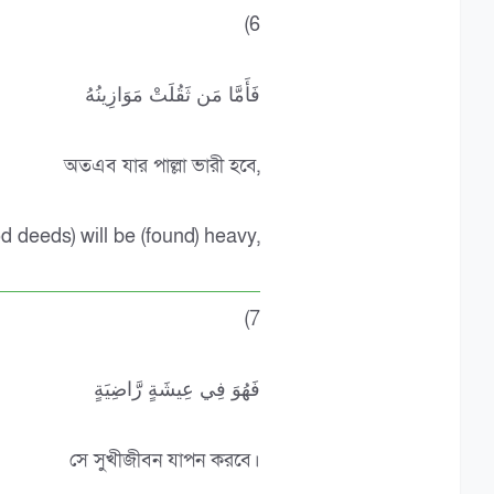
(6
فَأَمَّا مَن ثَقُلَتْ مَوَازِينُهُ
অতএব যার পাল্লা ভারী হবে,
 deeds) will be (found) heavy,
(7
فَهُوَ فِي عِيشَةٍ رَّاضِيَةٍ
সে সুখীজীবন যাপন করবে।