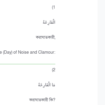
(1
الْقَارِعَةُ
করাঘাতকারী,
e (Day) of Noise and Clamour:
(2
مَا الْقَارِعَةُ
করাঘাতকারী কি?