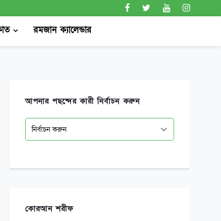
কাত
রমজান ক্যালেন্ডার
আপনার পছন্দের কারী নির্বাচন করুন
কোরআন শরীফ