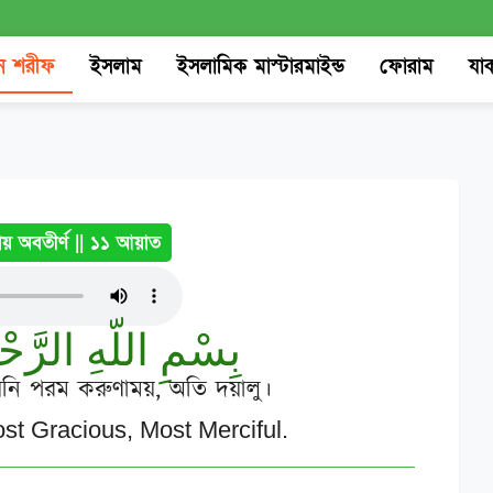
M
 শরীফ
ইসলাম
ইসলামিক মাস্টারমাইন্ড
ফোরাম
যা
কায় অবতীর্ণ
|| ১১ আয়াত
بِسْمِ اللّهِ الرَّح
যিনি পরম করুণাময়, অতি দয়ালু।
ost Gracious, Most Merciful.