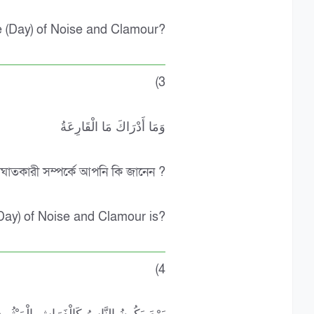
e (Day) of Noise and Clamour?
(3
وَمَا أَدْرَاكَ مَا الْقَارِعَةُ
ঘাতকারী সম্পর্কে আপনি কি জানেন ?
(Day) of Noise and Clamour is?
(4