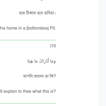
তার ঠিকানা হবে হাবিয়া।
his home in a (bottomless) Pit.
(10
وَمَا أَدْرَاكَ مَا هِيَهْ
আপনি জানেন তা কি?
l explain to thee what this is?