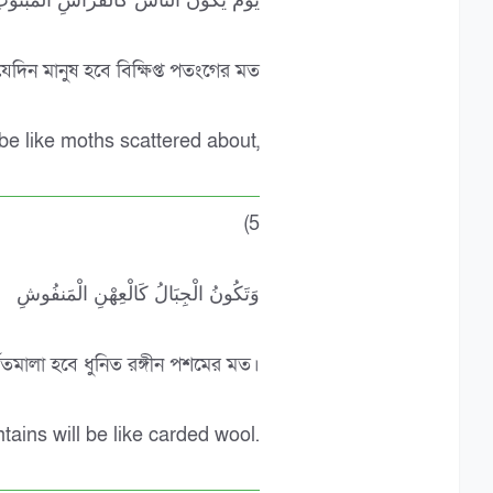
يَوْمَ يَكُونُ النَّاسُ كَالْفَرَاشِ الْمَبْثُوث
যেদিন মানুষ হবে বিক্ষিপ্ত পতংগের মত
 be like moths scattered about,
(5
وَتَكُونُ الْجِبَالُ كَالْعِهْنِ الْمَنفُوشِ
বতমালা হবে ধুনিত রঙ্গীন পশমের মত।
ains will be like carded wool.