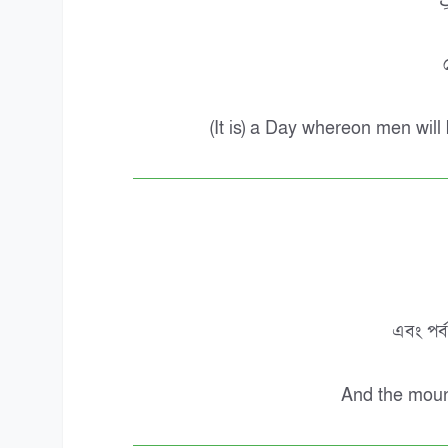
ِ
(It is) a Day whereon men will
এবং পর্
And the mount