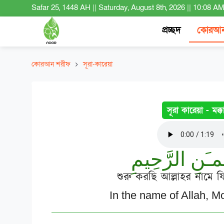
Safar 25, 1448 AH
||
Saturday, August 8th, 2026
||
10:08 A
প্রচ্ছদ
কোরআন
কোরআন শরীফ
সূরা-কারেয়া
সূরা কারেয়া -
মক্
ْمـَنِ الرَّحِيمِ
শুরু করছি আল্লাহর নামে 
In the name of Allah, M