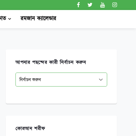
কাত
রমজান ক্যালেন্ডার
আপনার পছন্দের কারী নির্বাচন করুন
কোরআন শরীফ