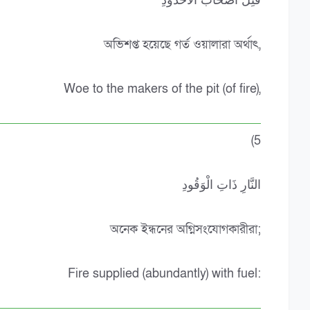
قُتِلَ أَصْحَابُ الْأُخْدُودِ
অভিশপ্ত হয়েছে গর্ত ওয়ালারা অর্থাৎ,
Woe to the makers of the pit (of fire),
(5
النَّارِ ذَاتِ الْوَقُودِ
অনেক ইন্ধনের অগ্নিসংযোগকারীরা;
Fire supplied (abundantly) with fuel: