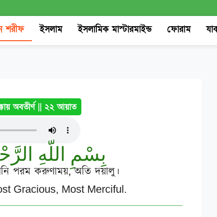
 শরীফ
ইসলাম
ইসলামিক মাস্টারমাইন্ড
ফোরাম
যা
্কায় অবতীর্ণ
|| ২২ আয়াত
بِسْمِ اللّهِ الرَّح
যিনি পরম করুণাময়, অতি দয়ালু।
ost Gracious, Most Merciful.