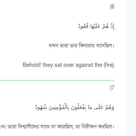
(6
إِذْ هُمْ عَلَيْهَا قُعُودٌ
যখন তারা তার কিনারায় বসেছিল।
Behold! they sat over against the (fire),
(7
وَهُمْ عَلَى مَا يَفْعَلُونَ بِالْمُؤْمِنِينَ شُهُودٌ
বং তারা বিশ্বাসীদের সাথে যা করেছিল, তা নিরীক্ষণ করছিল।