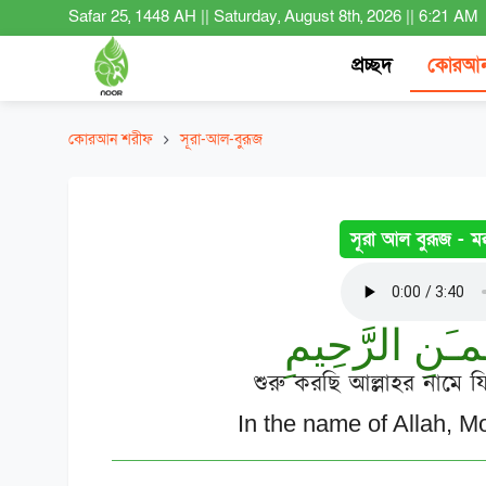
Safar 25, 1448 AH
||
Saturday, August 8th, 2026
||
6:21 AM
প্রচ্ছদ
কোরআন
কোরআন শরীফ
সূরা-আল-বুরূজ
সূরা আল বুরূজ -
মক
ْمـَنِ الرَّحِيمِ
শুরু করছি আল্লাহর নামে 
In the name of Allah, M