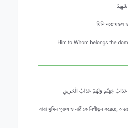
شَهِيدٌ
যিনি নভোমন্ডল 
Him to Whom belongs the domin
ُمْ عَذَابُ جَهَنَّمَ وَلَهُمْ عَذَابُ الْحَرِيقِ
যারা মুমিন পুরুষ ও নারীকে নিপীড়ন করেছে, অতঃ