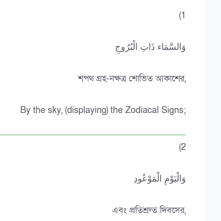
(1
وَالسَّمَاء ذَاتِ الْبُرُوجِ
শপথ গ্রহ-নক্ষত্র শোভিত আকাশের,
By the sky, (displaying) the Zodiacal Signs;
(2
وَالْيَوْمِ الْمَوْعُودِ
এবং প্রতিশ্রুত দিবসের,