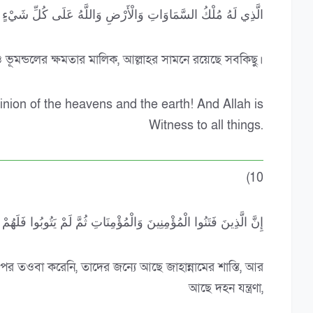
الَّذِي لَهُ مُلْكُ السَّمَاوَاتِ وَالْأَرْضِ وَاللَّهُ عَلَى كُلِّ شَيْءٍ 
ও ভূমন্ডলের ক্ষমতার মালিক, আল্লাহর সামনে রয়েছে সবকিছু।
ion of the heavens and the earth! And Allah is
Witness to all things.
(10
إِنَّ الَّذِينَ فَتَنُوا الْمُؤْمِنِينَ وَالْمُؤْمِنَاتِ ثُمَّ لَمْ يَتُوبُوا فَلَه
পর তওবা করেনি, তাদের জন্যে আছে জাহান্নামের শাস্তি, আর
আছে দহন যন্ত্রণা,