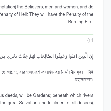
mptation) the Believers, men and women, and do
Penalty of Hell: They will have the Penalty of the
Burning Fire.
(11
إِنَّ الَّذِينَ آمَنُوا وَعَمِلُوا الصَّالِحَاتِ لَهُمْ جَنَّاتٌ تَجْرِي مِن تَحْت
ে জান্নাত, যার তলদেশে প্রবাহিত হয় নির্ঝরিণীসমূহ। এটাই
মহাসাফল্য।
us deeds, will be Gardens; beneath which rivers
the great Salvation, (the fulfilment of all desires),