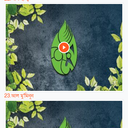
23.
আল মু'মিনূন