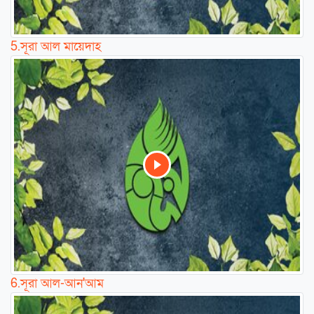
5.
সূরা আল মায়েদাহ
6.
সূরা আল-আন'আম