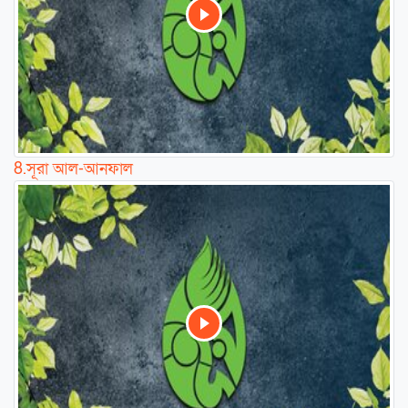
8.
সূরা আল-আনফাল