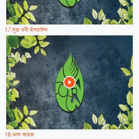
17.
সূরা বনী-ইসরাঈল
18.
আল কাহফ